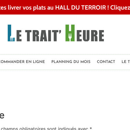
ites livrer vos plats au HALL DU TERROIR ! Cliquez
COMMANDER EN LIGNE
PLANNING DU MOIS
CONTACT
LE 
e
 champs obligatoires sont indiqués avec
*